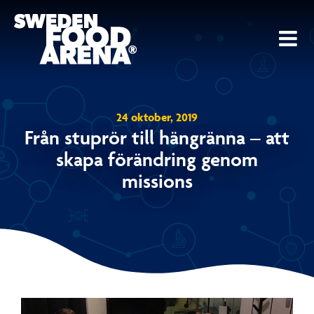
Fortsätt
till
innehållet
24 oktober, 2019
Från stuprör till hängränna – att
skapa förändring genom
missions