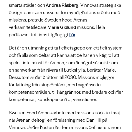
smarta städer, och
Andrea Råsberg
, Vinnovas strategiska
designteam som ansvarar för myndighetens arbete med
missions, pratade Sweden Food Arenas
verksamhetsledare
Marie Gidlund
missions. Hela
poddavsnittet finns tillgängligt
här
.
Det är en utmaning att ta helhetsgrepp om ett helt system
och få alla som deltar att känna att de har en viktig roll att
spela – inte minst för Arenan, som är något så unikt som
en samverkan från råvara till butikshylla, berättar Marie.
Dessutom är det bråttom till 2030. Missions möjliggör
förflyttning från stuprörstänk, med avgränsade
kompetensområden, till hängrännor, med bredare och fler
kompetenser, kunskaper och organisationer.
Sweden Food Arenas arbete med missions började i maj
när Arenan deltog i en föreläsning med
Dan Hill
på
Vinnova. Under hösten har fem missions definierats inom