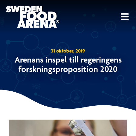
Fortsätt
till
innehållet
31 oktober, 2019
Arenans inspel till regeringens
forskningsproposition 2020