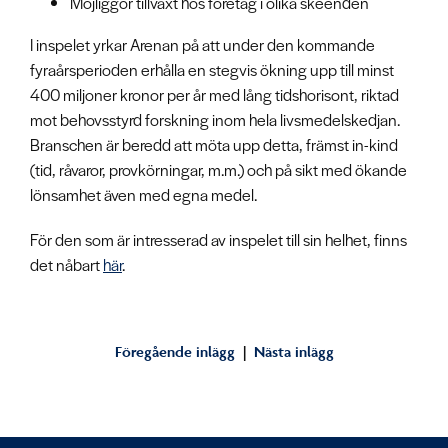
Möjliggör tillväxt hos företag i olika skeenden
I inspelet yrkar Arenan på att under den kommande
fyraårsperioden erhålla en stegvis ökning upp till minst
400 miljoner kronor per år med lång tidshorisont, riktad
mot behovsstyrd forskning inom hela livsmedelskedjan.
Branschen är beredd att möta upp detta, främst in-kind
(tid, råvaror, provkörningar, m.m.) och på sikt med ökande
lönsamhet även med egna medel.
För den som är intresserad av inspelet till sin helhet, finns
det nåbart
här
.
«
Föregående inlägg
|
Nästa inlägg
»