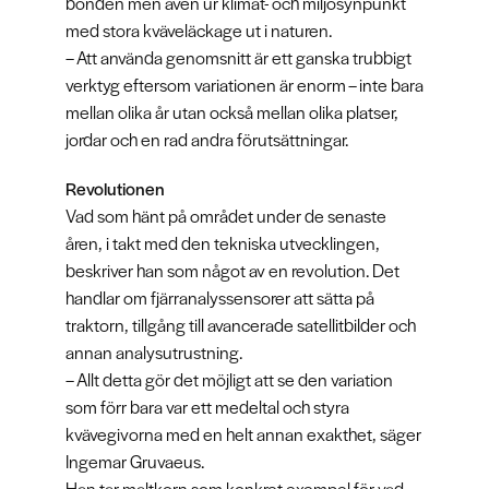
bonden men även ur klimat- och miljösynpunkt
med stora kväveläckage ut i naturen.
– Att använda genomsnitt är ett ganska trubbigt
verktyg eftersom variationen är enorm – inte bara
mellan olika år utan också mellan olika platser,
jordar och en rad andra förutsättningar.
Revolutionen
Vad som hänt på området under de senaste
åren, i takt med den tekniska utvecklingen,
beskriver han som något av en revolution. Det
handlar om fjärranalyssensorer att sätta på
traktorn, tillgång till avancerade satellitbilder och
annan analysutrustning.
– Allt detta gör det möjligt att se den variation
som förr bara var ett medeltal och styra
kvävegivorna med en helt annan exakthet, säger
Ingemar Gruvaeus.
Han tar maltkorn som konkret exempel för vad