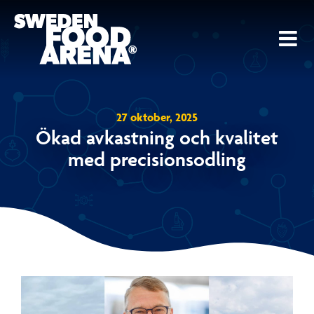
Fortsätt
till
innehållet
27 oktober, 2025
Ökad avkastning och kvalitet
med precisionsodling