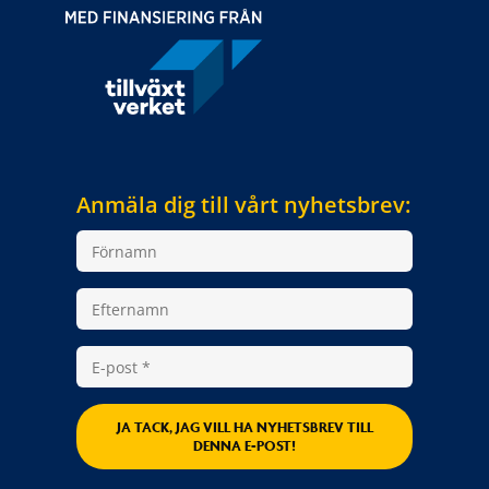
Anmäla dig till vårt nyhetsbrev:
JA TACK, JAG VILL HA NYHETSBREV TILL
DENNA E-POST!